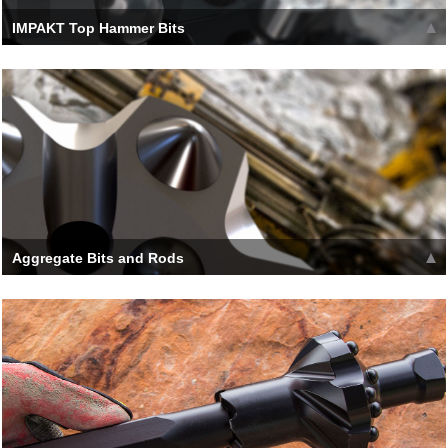
IMPAKT Top Hammer Bits
[h_tc type='1' title=' IMPAKT Top Hammer Bits '] After
development and global 3rd-party testing,
Leer más >>
Aggregate Bits and Rods
[h_tc type='1' title=' Aggregate Bits and Rods '] Specially
designed rock tools for use in aggreg
Leer más >>