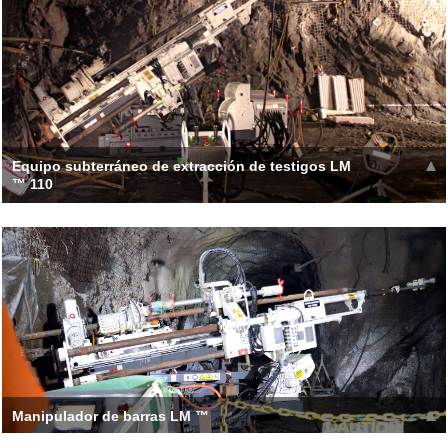
con una serie de opciones para la personalización específica
del sitio
Leer más >>
Equipo subterráneo de extracción de testigos LM
™ 110
The LM110 features a load sensing hydraulic system,
proportional controls, a fail-safe rod clamp,
Leer más >>
Manipulador de barras LM ™
Allows driller to operate the Rod Handler from an optimal