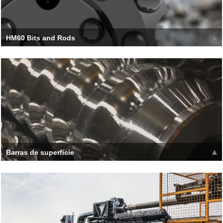
HM60 Bits and Rods
[h_tc type='1' title=' HM60 BITS &amp; RODS '] Boart Longyear
is now offering the HM60 lineup wit
Leer más >>
Barras de superficie
La configuración de diseño macho-hembra elimina la
necesidad de un acoplamiento separado que da como
resultado
Leer más >>