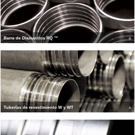
Barra de Diamantina RQ ™
Tubos de acero de aleación de alta calidad. Concentricidad
consistente, rectitud y tratamiento térmico. Coa
Leer más >>
Tuberías de revestimiento W y WT
Los tamaños estándar de DCDMA W permiten el 'anidamiento'
de carcasas que no sean de Boart Longyear W. Gi de doble
tope
Leer más >>