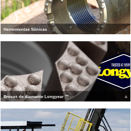
Herramientas Sónicas
El uso de aceros de precisión de alta calidad seleccionados y
varios procesos especiales de tratamiento térmico
Leer más >>
Brocas de diamante Longyear ™
RAZORCUT™ Boart Longyear’s patented Razorcut™
protrusions on the face of the bit contain di
Leer más >>