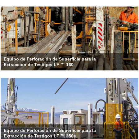
El DCi es un avance considerable para aumentar la seguridad
en el sitio al mover al perforador lejos
Leer más >>
Equipo de Perforación de Superficie para la
Extracción de Testigos LF ™ 160
The tilting top drive head simplifies rod handling with built-in
tools and functionality such as t
Leer más >>
Equipo de Perforación de Superficie para la
Extracción de Testigos LF ™ 350e