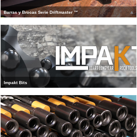
Barras y Brocas Serie Driftmaster ™
El Driftmaster ofrece mayor fuerza a través de la reducción del
estrés de dos maneras clave: el grifo
Leer más >>
Impakt Bits
[h_tc type='1' title=' Impakt Bits '] After development and global
3rd-party testing, the IMPAKT
Leer más >>