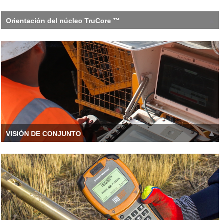
Orientación del núcleo TruCore ™
La computadora de mano TruCore alerta al usuario para que
active la herramienta en cada ejecución, reduciendo el riesgo
de falla
Leer más >>
VISIÓN DE CONJUNTO
Cuando necesita herramientas innovadoras y taladros de alta
calidad para mantener sus promesas de productividad, c
Leer más >>