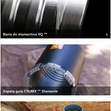
Barra de diamantina XQ ™
Una combinación única de -20 grados de ángulo de flanqueo
inverso autoblocante en los hilos y simétrico
Leer más >>
Zapata guía CSUMX ™ Diamante
El diseño patentado está listo para cortar inmediatamente. A
diferencia de los diseños de cara de ranura en V tradicionales
Leer más >>