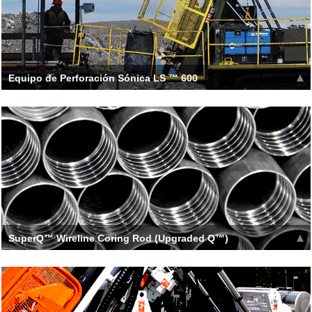
Equipo de Perforación Sónica LS ™ 600
The LS600 features a pneumatic isolation system inside the
head, preventing resonant aenergy from
Leer más >>
SuperQ™ Wireline Coring Rod (Upgraded Q™)
SuperQ™ Coring Rods have been developed as a smarter
version of the Q® system that has been tru
Leer más >>