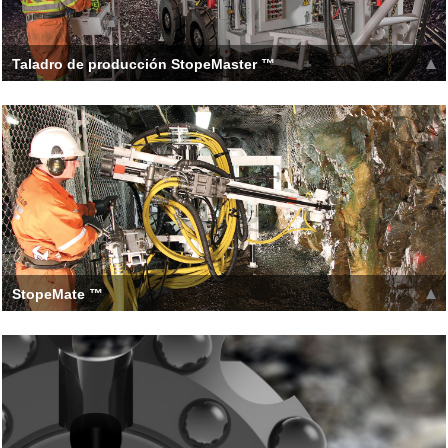
Taladro de producción StopeMaster ™
Ideal para aplicaciones de veta angosta. Con una huella
pequeña y capacidad de tramming, el StopeMaste
Leer más >>
StopeMate ™
[h_tc type='1' title=' StopeMate™ Production Drill '][h_tc type='2'
title=' POSITIONING SYSTEM
Leer más >>