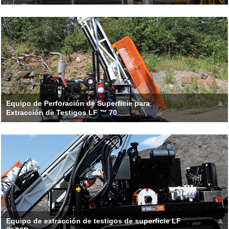
La combinación del cargador LF350e y FREEDOM proporciona
manejo de varilla manos libres. Sin intervención de t
Leer más >>
Equipo de Perforación de Superficie para
Extracción de Testigos LF ™ 70
El diseño modular LF ™ 70 consta de siete secciones que son
helipuebles para alcanzar lo remoto
Leer más >>
Equipo de extracción de testigos de superficie LF