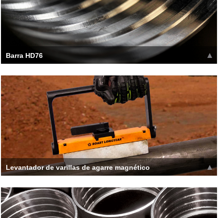
Barra HD76
Los hilos HD76 tienen hilos gruesos más grandes y profundos
que proporcionan la máxima durabilidad y retroceso, así
Leer más >>
Levantador de varillas de agarre magnético
Fabricado con materiales livianos, el Mag-Grip es tan liviano
como los levantadores simples y 50% lighte
Leer más >>