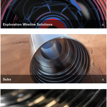
Exploration Wireline Solutions
The Original Roller Latch Wireline System Drillers regularly face
several challenges when retriev
Leer más >>
Subs
Las roscas de los pasadores de varilla son de inducción
eléctrica endurecida para garantizar una larga vida útil y
minimizar
Leer más >>