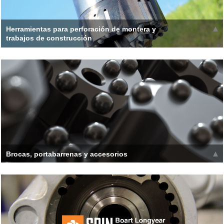
Herramientas para perforación de montera y
trabajos de construcción
Desde 1996, los perforadores de la construcción han confiado
en los sistemas de inyección de chorro Boart Longyear para
alta presión
Leer más >>
Brocas, portabarrenas y accesorios
Las brocas y escariadores de Boart Longyear tienen insertos
de carburo fabricados para una máxima resistencia.
Leer más >>