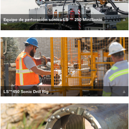
Equipo de perforación sónica LS ™ 250 MiniSonic
™
The LS250 MiniSonic is CE compliant, featuring an interlocked
rotation barrier which slows the hea
Leer más >>
LS™450 Sonic Drill Rig
[h_tc type='1' title=' LS450 Sonic Drill '] The new LS450 drill is a
compact rig perfect for vari
Leer más >>