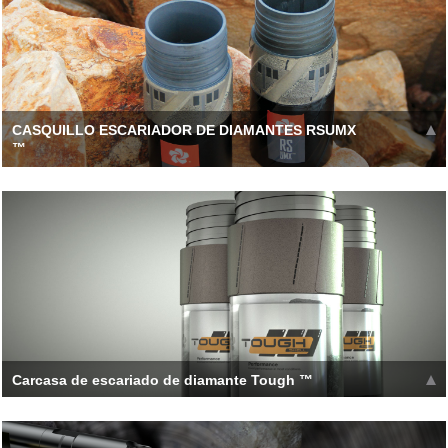
CASQUILLO ESCARIADOR DE DIAMANTES RSUMX
™
La tecnología patentada permite el uso de grandes diamantes
sintéticos que mejoran en gran medida la vida útil y el
Leer más >>
Carcasa de escariado de diamante Tough ™
La tecnología patentada permite el uso de grandes diamantes
sintéticos que mejoran en gran medida la vida útil y el
Leer más >>