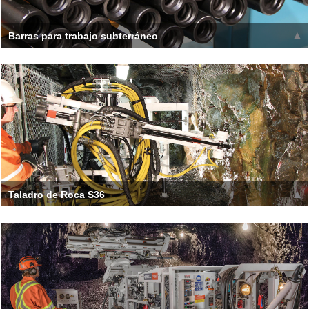
Barras para trabajo subterráneo
Las barras con acoplamiento de collar/cónico totalmente
carburadas de Boart Longyear están fabricadas para una
resistencia máxima
Leer más >>
Taladro de Roca S36
El S36 proporciona un rendimiento excepcional a través de
velocidades de penetración rápidas, alta durabilidad y eficacia
Leer más >>