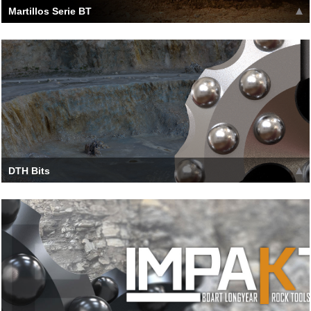
Martillos Serie BT
[h_tc type='1' title=' BT Series Hammers '] Great balance of
simplicity and performance: Most pr
Leer más >>
DTH Bits
[h_tc type='1' title=' DTH Bits '] Boart Longyear bits are
optimized for drilling results in chal
Leer más >>