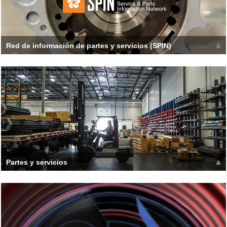
Red de información de partes y servicios (SPIN)
¿Ya eres usuario de SPIN? Los manuales de la plataforma se
clasifican por la función de la plataforma, como los equipos de
perforación de exploración, ope
Leer más >>
Partes y servicios
El mantenimiento en las plataformas de perforación es
esencial, por lo que ofrecemos un servicio continuo,
mantenimiento, reparación y
Leer más >>