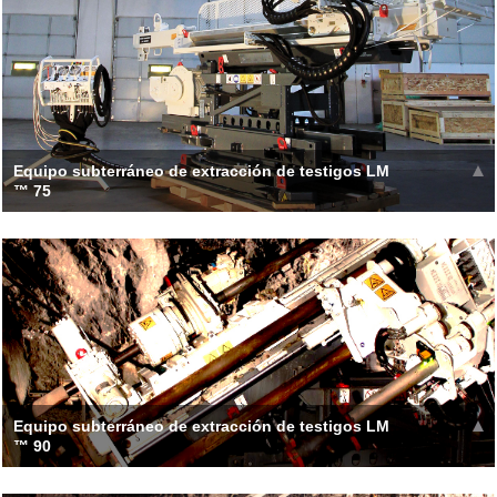
Este compac
Leer más >>
Equipo subterráneo de extracción de testigos LM
™ 75
El taladro LM75 proporciona una gran fuerza de retroceso y
una velocidad de manejo de barra rápida. El marco de
alimentación está disponible
Leer más >>
Equipo subterráneo de extracción de testigos LM
™ 90
El LM90 fue diseñado como un equipo de perforación modular