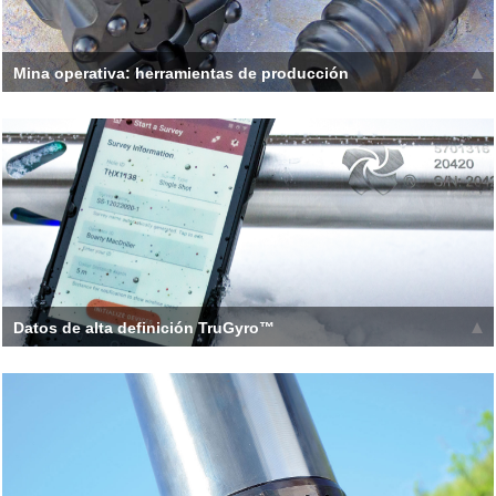
Mina operativa: herramientas de producción
[h_tc type = '2' title = 'EXPERIENCE | CALIDAD |
COMPROMISO '] Herramientas de calidad para ayudarle a
perforar
Leer más >>
Datos de alta definición TruGyro™
La herramienta giroscópica de búsqueda del norte más
compacta e integrada en la perforación de exploración. Usando
pozo
Leer más >>