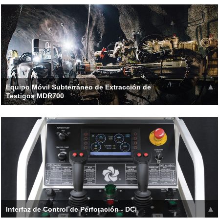
viewing angle. Rods are loaded in the
Leer más >>
Equipo Móvil Subterráneo de Extracción de
Testigos MDR700
Los movimientos de la plataforma son hasta un 80% más
rápidos y más fáciles con la tracción a las cuatro ruedas con
motor diesel
Leer más >>
Interfaz de Control de Perforación - DCi