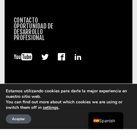
CONTACTO
OPORTUNIDAD DE
DESARROLLO
PROFESIONAL
Estamos utilizando cookies para darle la mejor experiencia en
nuestro sitio web.
You can find out more about which cookies we are using or
© 2026. Boart Longyear.
switch them off in
settings
.
Términos de Uso
Política de privacidad
Data Privacy
Framework
Política de cookies
Aceptar
Spanish