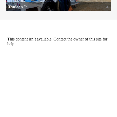
TruScan ™
TruScan ofrece fotos de alta definición húmedas, secas y
de cerca del núcleo de roca o muestras de chips. Thi
Leer más >>