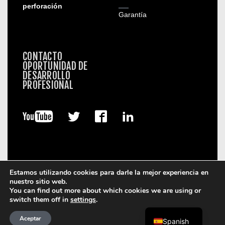
perforación
Garantía
CONTACTO
OPORTUNIDAD DE
DESARROLLO
PROFESIONAL
Estamos utilizando cookies para darle la mejor experiencia en
nuestro sitio web.
© 2026. Boart Longyear.
You can find out more about which cookies we are using or
switch them off in
settings
.
Términos de Uso
Política de privacidad
Data Privacy
Framework
Política de cookies
Aceptar
Spanish