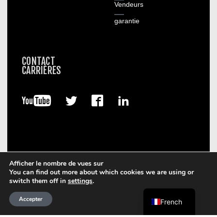
Vendeurs
garantie
CONTACT
CARRIÈRES
Afficher le nombre de vues sur
You can find out more about which cookies we are using or
© 2026. Boart Longyear.
switch them off in
settings
.
Conditions d'utilisation
Politique de confidentialité
Data
Privacy Framework
Politique de cookie
Accepter
French