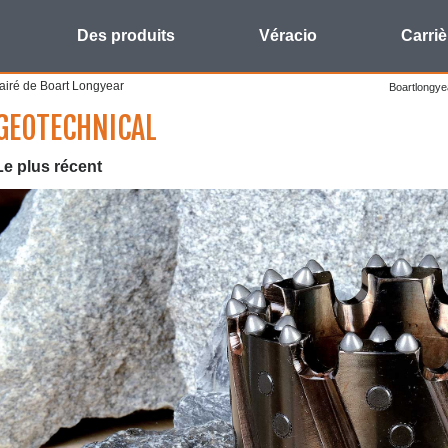
Des produits
Véracio
Carriè
clairé de Boart Longyear
Boartlongye
GEOTECHNICAL
Le plus récent