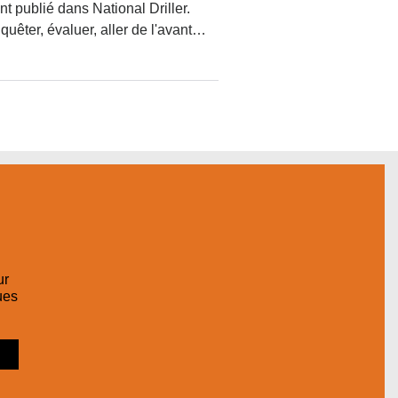
ent publié dans National Driller.
uêter, évaluer, aller de l'avant…
ur
ues