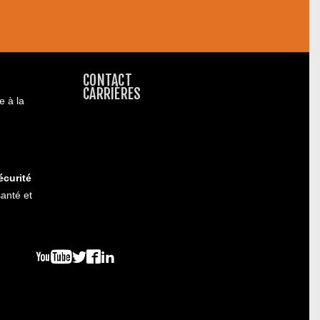
CONTACT
CARRIÈRES
e à la
écurité
anté et