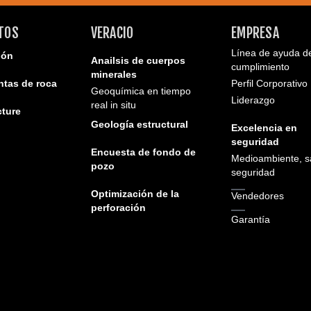
TOS
VERACIO
EMPRESA
Línea de ayuda d
ión
Anailsis de cuerpos
cumplimiento
minerales
ntas de roca
Perfil Corporativo
Geoquímica en tiempo
Liderazgo
real in situ
cture
Geología estructural
Excelencia en
seguridad
Encuesta de fondo de
Medioambiente, s
pozo
seguridad
Optimización de la
Vendedores
perforación
Garantía