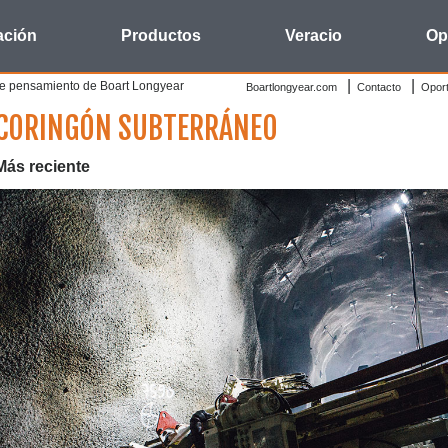
ación
Productos
Veracio
Op
 de pensamiento de Boart Longyear
Boartlongyear.com
Contacto
Oport
CORINGÓN SUBTERRÁNEO
Más reciente