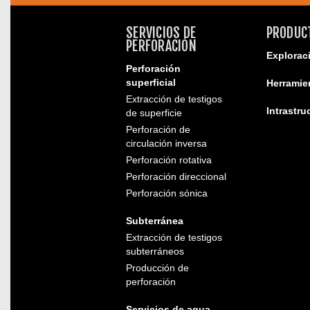
SERVICIOS DE
PRODUC
PERFORACIÓN
Explorac
Perforación
superficial
Herramie
Extracción de testigos
Intrastru
de superficie
Perforación de
circulación inversa
Perforación rotativa
Perforación direccional
Perforación sónica
Subterránea
Extracción de testigos
subterráneos
Producción de
perforación
Servicios de agua