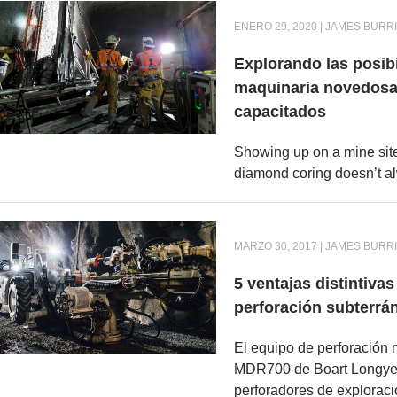
ENERO 29, 2020 | JAMES BURR
Explorando las posib
maquinaria novedosa 
capacitados
Showing up on a mine site
diamond coring doesn’t al
MARZO 30, 2017 | JAMES BURR
5 ventajas distintiva
perforación subterrá
El equipo de perforación 
MDR700 de Boart Longyear
perforadores de exploració