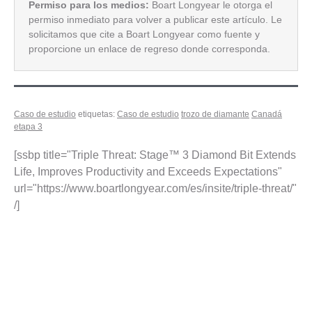
Permiso para los medios:
Boart Longyear le otorga el
permiso inmediato para volver a publicar este artículo. Le
solicitamos que cite a Boart Longyear como fuente y
proporcione un enlace de regreso donde corresponda.
Caso de estudio
etiquetas:
Caso de estudio
trozo de diamante
Canadá
etapa 3
[ssbp title="Triple Threat: Stage™ 3 Diamond Bit Extends
Life, Improves Productivity and Exceeds Expectations"
url="https://www.boartlongyear.com/es/insite/triple-threat/"
/]