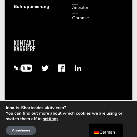
Bohroptimierung
Anbieter
Garantie
KONTAKT
KARRIERE
Inhalts-Shortcodes aktivieren?
You can find out more about which cookies we are using or
© 2026. Boart Longyear.
switch them off in
settings
.
Nutzungsbedingungen
Datenschutz-Bestimmungen
Data Privacy Framework
Cookie-Richtlinie
Annehmen
German