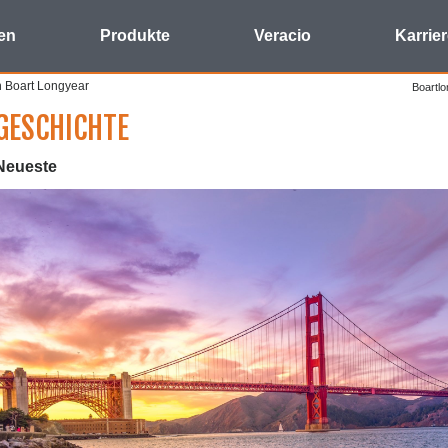
en
Produkte
Veracio
Karrie
n Boart Longyear
Boartl
GESCHICHTE
Neueste