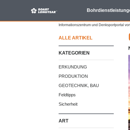
FAQ
Bohrdienstleistung
kann
nicht
Informationszentrum und Denksportportal vo
hinzugefügt
werden.
ALLE ARTIKEL
Bitte
versuche
KATEGORIEN
es
erneut!
ERKUNDUNG
PRODUKTION
GEOTECHNIK, BAU
Feldtipps
Sicherheit
ART