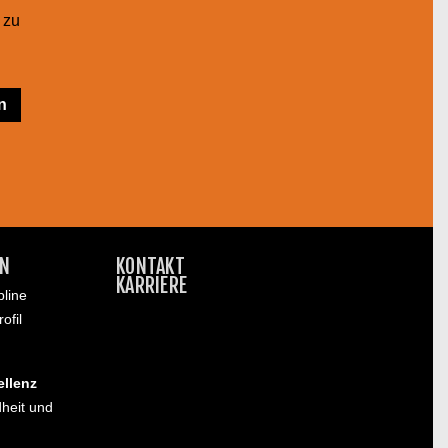
 zu
N
KONTAKT
KARRIERE
line
ofil
ellenz
heit und