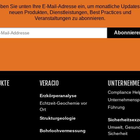
ben Sie unten Ihre E-Mail-Adresse ein, um monatliche Updates
neuen Produkten, Dienstleistungen, Best Practices und
Veranstaltungen zu abonnieren.
UKTE
VERACIO
UNTERNEHME
Compliance Help
Erzkörperanalyse
Unternehmenspr
Echtzeit-Geochemie vor
Führung
Ort
Strukturgeologie
Sicherheitsexz
Umwelt, Gesund
Bohrlochvermessung
Sicherheit