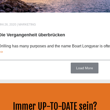
MAI 26, 2020 | MARKETING
Die Vergangenheit überbrücken
Drilling has many purposes and the name Boart Longyear is often 
>>
Load More
Immer UP-TO-DATE sein?