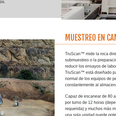
os.
MUESTREO EN C
TruScan™ mide la roca dir
submuestreo o la preparaci
reducir los ensayos de labo
TruScan™ está diseñado par
normal de los equipos de per
constantemente al almacen
Capaz de escanear de 80 a 
por turno de 12 horas (dep
requerida) y muchos más me
una sola unidad puede pote