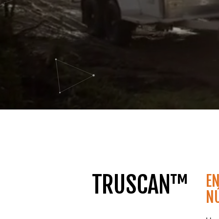
TRUSCAN™
EN
N