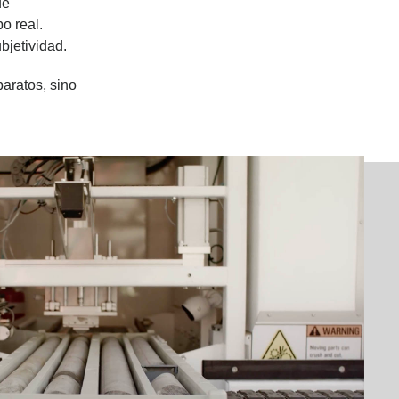
ue
o real.
bjetividad.
aratos, sino