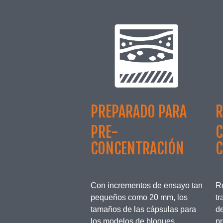
R
PREPARADO PARA
C
PRE-
C
CONCENTRACIÓN
R
Con incrementos de ensayo tan
tr
pequeños como 20 mm, los
de
tamaños de las cápsulas para
pr
los modelos de bloques